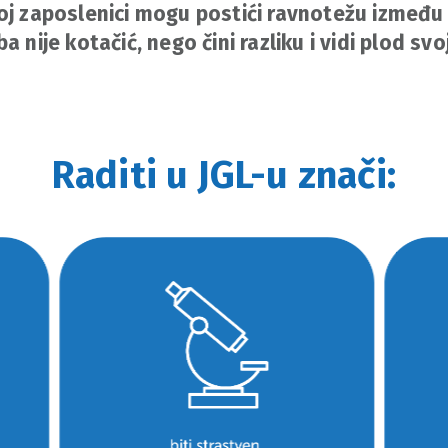
oj zaposlenici mogu postići ravnotežu između 
a nije kotačić, nego čini razliku i vidi plod sv
Raditi u JGL-u znači: