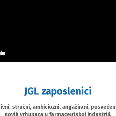
JGL zaposlenici
ivni, stručni, ambiciozni, angažirani, posvećeni
novih vrhunaca u farmaceutskoj industriji.